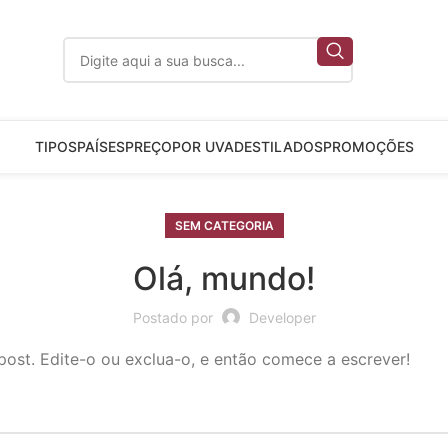
TIPOS
PAÍSES
PREÇO
POR UVA
DESTILADOS
PROMOÇÕES
SEM CATEGORIA
Olá, mundo!
Postado por
Developer
ost. Edite-o ou exclua-o, e então comece a escrever!