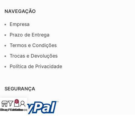
NAVEGAÇÃO
Empresa
Prazo de Entrega
Termos e Condições
Trocas e Devoluções
Política de Privacidade
SEGURANÇA
0
iltrar Produtos
Shop
Carrinho
Minha conta