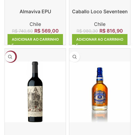
Almaviva EPU
Caballo Loco Seventeen
17
Chile
Chile
R$
569,00
R$
816,90
R$
740,60
R$
980,30
ADICIONAR AO CARRINHO
ADICIONAR AO CARRINHO
-20%