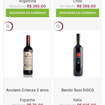
Argentina
Chile
R$
265,00
R$
569,00
R$
298,90
R$
740,60
ADICIONAR AO CARRINHO
ADICIONAR AO CARRINHO
-15%
-4%
Anciano Crianza 2 anos
Barolo Suoi DOCG
Espanha
Itália
R$
75,00
R$
625,00