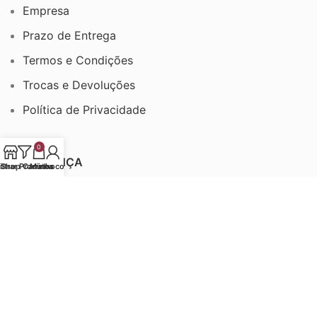
Empresa
Prazo de Entrega
Termos e Condições
Trocas e Devoluções
Política de Privacidade
0
SEGURANÇA
iltrar Produtos
Shop
Carrinho
Minha conta