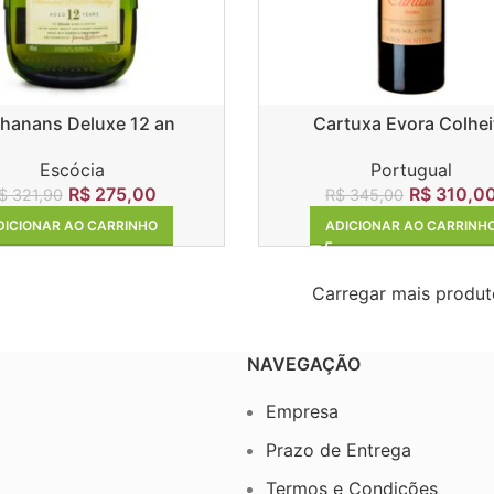
hanans Deluxe 12 an
Cartuxa Evora Colhei
Escócia
Portugual
R$
275,00
R$
310,0
$
321,90
R$
345,00
DICIONAR AO CARRINHO
ADICIONAR AO CARRINH
Carregar mais produt
NAVEGAÇÃO
Empresa
Prazo de Entrega
Termos e Condições