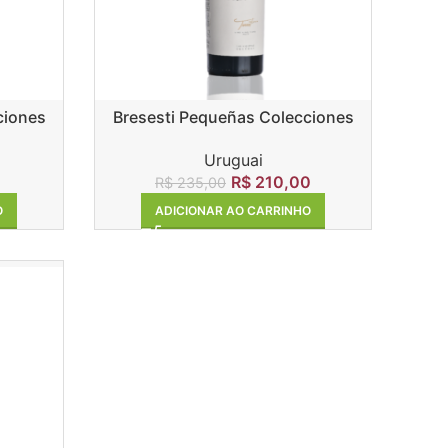
ciones
Bresesti Pequeñas Colecciones
Tannat
Uruguai
0
R$
210,00
R$
235,00
O
ADICIONAR AO CARRINHO