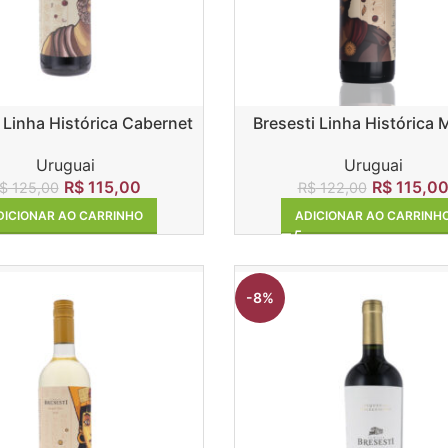
 Linha Histórica Cabernet
Bresesti Linha Histórica 
Sauvingnon
Tannat
Uruguai
Uruguai
R$
115,00
R$
115,0
$
125,00
R$
122,00
DICIONAR AO CARRINHO
ADICIONAR AO CARRINH
-8%