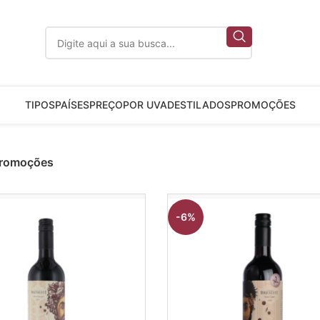
TIPOS
PAÍSES
PREÇO
POR UVA
DESTILADOS
PROMOÇÕES
romoções
-6%