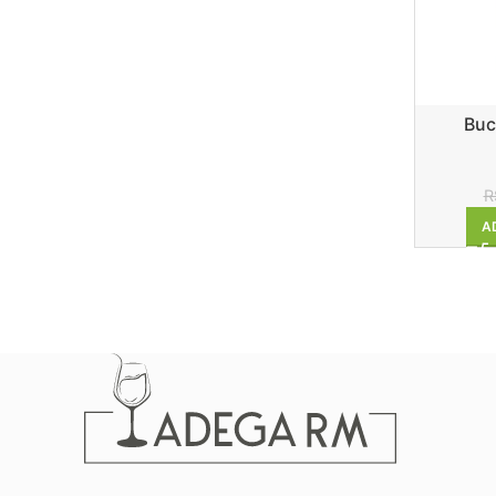
Buc
R
A