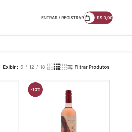
ENTRAR / REGISTRAR
R$
0,00
Exibir
6
12
18
Filtrar Produtos
-10%