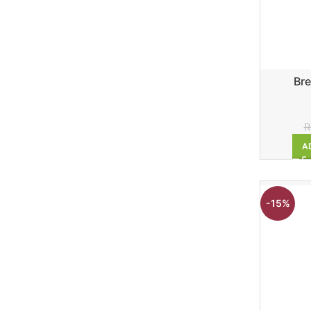
Bre
R
A
-15%