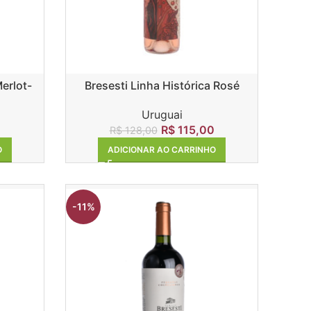
Merlot-
Bresesti Linha Histórica Rosé
Cabernet Franc
Uruguai
0
R$
115,00
R$
128,00
O
ADICIONAR AO CARRINHO
-11%