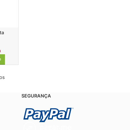
ta
0
O
os
SEGURANÇA