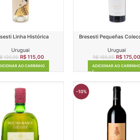
sesti Linha Histórica
Bresesti Pequeñas Colec
Sauvingnon Blanc
Cabernet Franc
Uruguai
Uruguai
R$
115,00
R$
175,0
$
120,00
R$
189,50
DICIONAR AO CARRINHO
ADICIONAR AO CARRINH
-10%