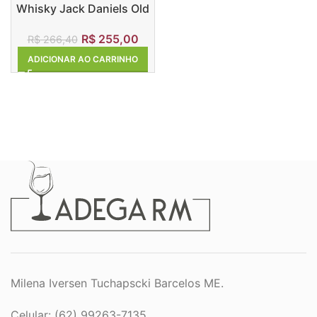
Whisky Jack Daniels Old
Nº 7
R$
255,00
R$
266,40
ADICIONAR AO CARRINHO
Milena Iversen Tuchapscki Barcelos ME.
Celular: (62) 99263-7135