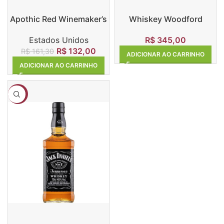
Apothic Red Winemaker’s
Whiskey Woodford
Blend
Reserve 750ml
Estados Unidos
R$
345,00
R$
132,00
R$
161,30
ADICIONAR AO CARRINHO
ADICIONAR AO CARRINHO
-4%