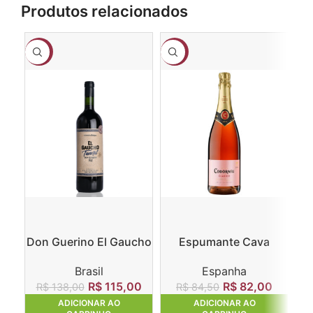
Produtos relacionados
-17%
-3%
-1
Don Guerino El Gaucho
Espumante Cava
Fa
Tannat
Codorníu Clasico
D
Brasil
Espanha
Rosado
R$
115,00
R$
82,00
R$
138,00
R$
84,50
R
ADICIONAR AO
ADICIONAR AO