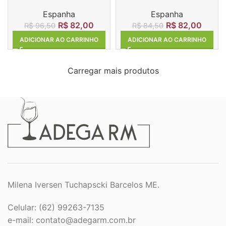
Codorníu Clasico Brut
Codorníu Clasico Rosado
Espanha
Espanha
R$
82,00
R$
82,00
R$
96,50
R$
84,50
ADICIONAR AO CARRINHO
ADICIONAR AO CARRINHO
Carregar mais produtos
Milena Iversen Tuchapscki Barcelos ME.
Celular: (62) 99263-7135
e-mail:
contato@adegarm.com.br