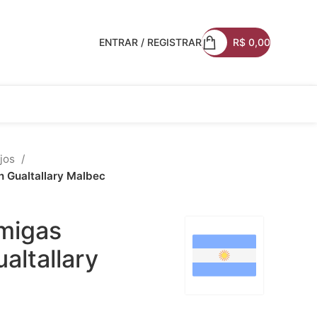
ENTRAR / REGISTRAR
R$
0,00
jos
n Gualtallary Malbec
rmigas
altallary