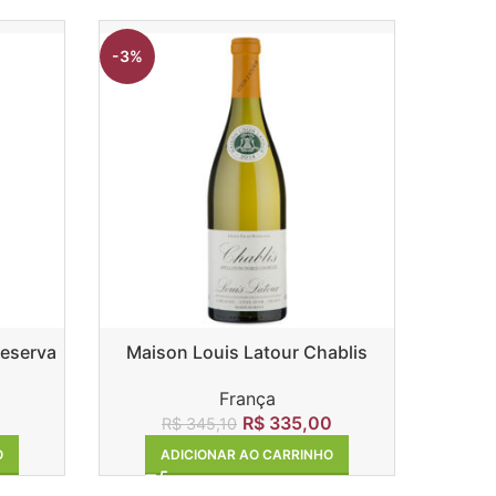
-3%
-6%
Reserva
Maison Louis Latour Chablis
Pre
França
R$
335,00
R$
345,10
ADICIONAR AO CARRINHO
O