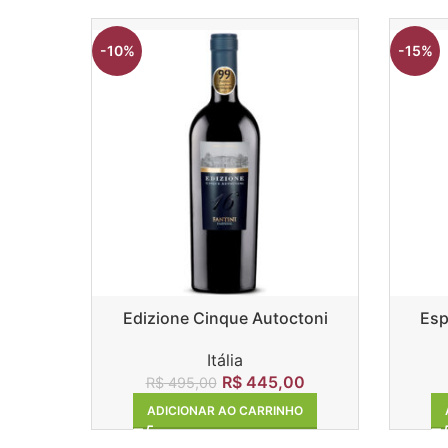
-10%
-15%
Edizione Cinque Autoctoni
Esp
Itália
R$
445,00
R$
495,00
ADICIONAR AO CARRINHO