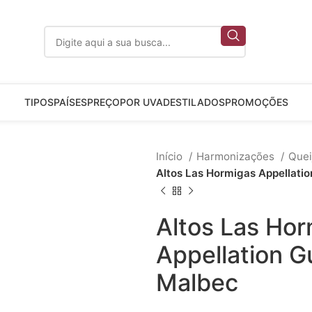
TIPOS
PAÍSES
PREÇO
POR UVA
DESTILADOS
PROMOÇÕES
Início
Harmonizações
Quei
Altos Las Hormigas Appellatio
Altos Las Ho
Appellation Gu
Malbec