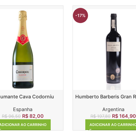
-17%
umante Cava Codorníu
Humberto Barberis Gran 
Clasico Brut
Malbec
Espanha
Argentina
R$
82,00
R$
164,90
R$
96,50
R$
197,80
ADICIONAR AO CARRINHO
ADICIONAR AO CARRINH