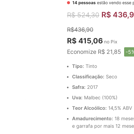
14
pessoas
estão vendo esse 
R$
436,
R$
524,30
R$436,90
R$ 415,06
no Pix
Economize R$ 21,85
-5
Tipo:
Tinto
Classificação:
Seco
Safra:
2017
Uva:
Malbec (100%)
Teor Alcoólico:
14,5% ABV
Amadurecimento:
18 meses
e garrafa por mais 12 mese