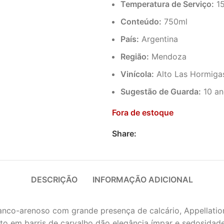
Temperatura de Serviço:
15
Conteúdo:
750ml
País:
Argentina
Região:
Mendoza
Vinícola:
Alto Las Hormiga
Sugestão de Guarda:
10 an
Fora de estoque
Share:
DESCRIÇÃO
INFORMAÇÃO ADICIONAL
ranco-arenoso com grande presença de calcário, Appellation
to em barris de carvalho dão elegância ímpar e sedosidade