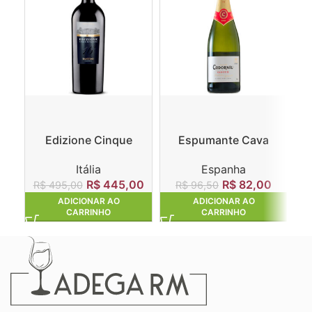
Edizione Cinque
Espumante Cava
Autoctoni
Codorníu Clasico Brut
Itália
Espanha
R$
445,00
R$
82,00
R$
495,00
R$
96,50
ADICIONAR AO
ADICIONAR AO
CARRINHO
CARRINHO