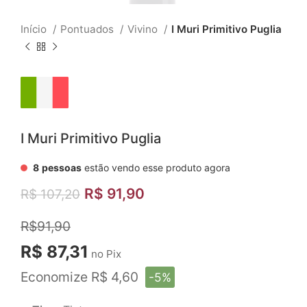
Início
Pontuados
Vivino
I Muri Primitivo Puglia
I Muri Primitivo Puglia
8
pessoas
estão vendo esse produto agora
R$
91,90
R$
107,20
R$91,90
R$ 87,31
no Pix
Economize R$ 4,60
-5%