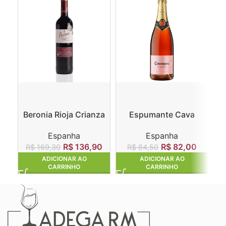
Beronia Rioja Crianza
Espumante Cava
Ga
Codorníu Clasico
Espanha
Espanha
Rosado
R$
136,90
R$
82,00
R$
169,30
R
R$
84,50
ADICIONAR AO
ADICIONAR AO
CARRINHO
CARRINHO