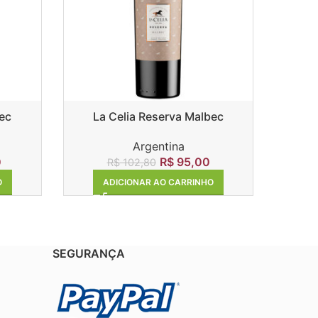
ec
La Celia Reserva Malbec
Mais
Argentina
0
R$
95,00
R$
102,80
O
ADICIONAR AO CARRINHO
SEGURANÇA