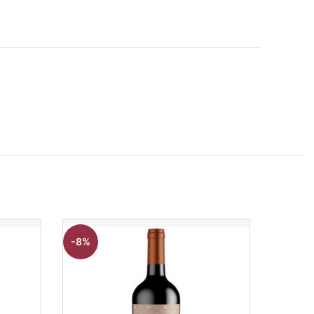
-8%
-3%