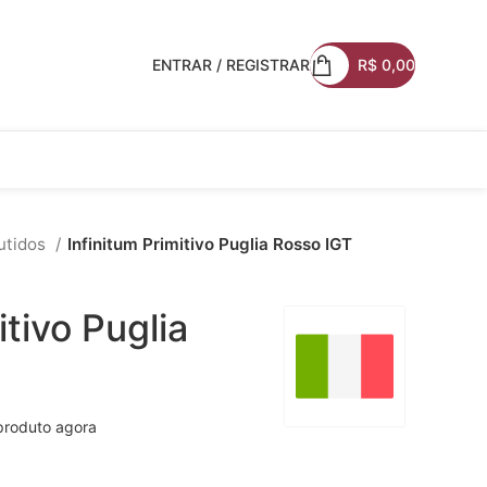
ENTRAR / REGISTRAR
R$
0,00
utidos
Infinitum Primitivo Puglia Rosso IGT
itivo Puglia
produto agora