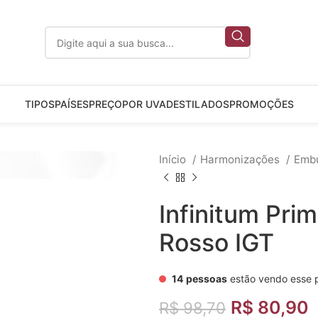
TIPOS
PAÍSES
PREÇO
POR UVA
DESTILADOS
PROMOÇÕES
Início
Harmonizações
Emb
Infinitum Prim
Rosso IGT
14
pessoas
estão vendo esse 
R$
80,90
R$
98,70