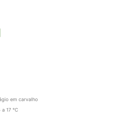
gio em carvalho
 a 17 °C