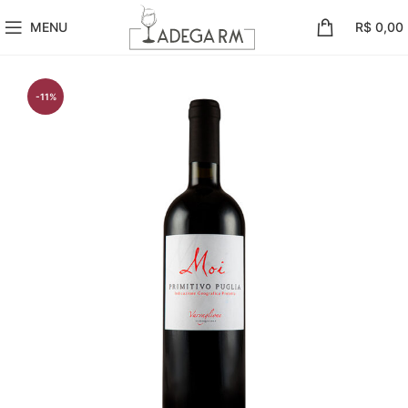
MENU
R$
0,00
-11%