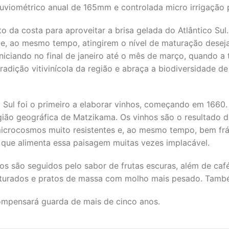
uviométrico anual de 165mm e controlada micro irrigação 
to da costa para aproveitar a brisa gelada do Atlântico Su
l e, ao mesmo tempo, atingirem o nível de maturação deseja
iciando no final de janeiro até o mês de março, quando a
adição vitivinícola da região e abraça a biodiversidade de
 Sul foi o primeiro a elaborar vinhos, começando em 1660.
ão geográfica de Matzikama. Os vinhos são o resultado de
crocosmos muito resistentes e, ao mesmo tempo, bem fráge
a que alimenta essa paisagem muitas vezes implacável.
o seguidos pelo sabor de frutas escuras, além de café e
maturados e pratos de massa com molho mais pesado. Tam
mpensará guarda de mais de cinco anos.