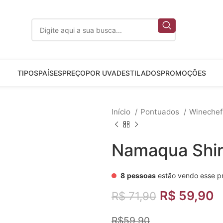
TIPOS
PAÍSES
PREÇO
POR UVA
DESTILADOS
PROMOÇÕES
Início
Pontuados
Wineche
Namaqua Shi
8
pessoas
estão vendo esse p
R$
59,90
R$
71,90
R$59,90