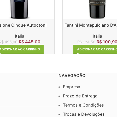
zione Cinque Autoctoni
Fantini Montepulciano D’
DOC 2017
Itália
Itália
R$
445,00
R$
100,9
R$
495,00
R$
124,50
ADICIONAR AO CARRINHO
ADICIONAR AO CARRINH
NAVEGAÇÃO
Empresa
Prazo de Entrega
Termos e Condições
Trocas e Devoluções