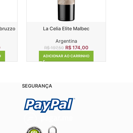
Abruzzo
La Celia Elite Malbec
La
Argentina
R$
174,00
0
R$
197,50
ADICIONAR AO CARRINHO
O
SEGURANÇA