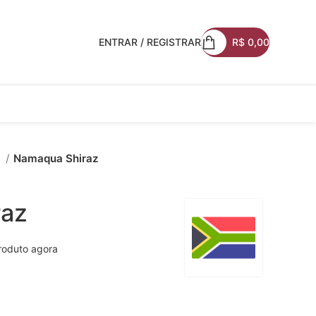
ENTRAR / REGISTRAR
R$
0,00
f
Namaqua Shiraz
raz
roduto agora