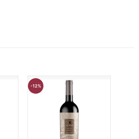
-12%
-8%