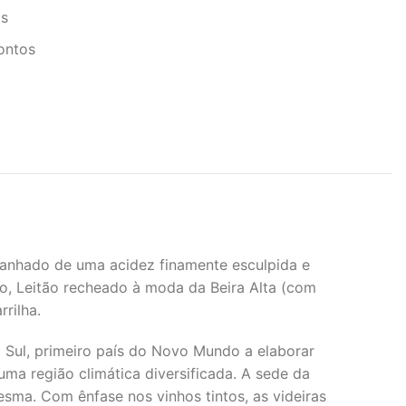
s
ontos
panhado de uma acidez finamente esculpida e
do, Leitão recheado à moda da Beira Alta (com
rilha.
 Sul, primeiro país do Novo Mundo a elaborar
ma região climática diversificada. A sede da
esma. Com ênfase nos vinhos tintos, as videiras