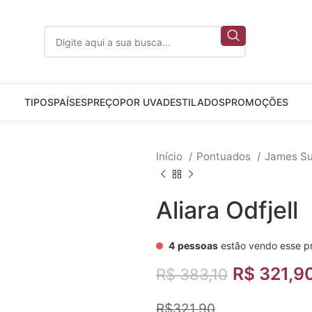
TIPOS
PAÍSES
PREÇO
POR UVA
DESTILADOS
PROMOÇÕES
Início
Pontuados
James Su
Aliara Odfjell
4
pessoas
estão vendo esse p
R$
321,9
R$
383,10
R$321,90