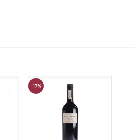
-17%
-12%