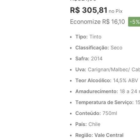
R$ 305,81
no Pix
Economize R$ 16,10
-5%
Tipo:
Tinto
Classificação:
Seco
Safra:
2014
Uva:
Carignan/Malbec/ Cab
Teor Alcoólico:
14,5% ABV
Amadurecimento:
18 a 24 
Temperatura de Serviço:
15
Conteúdo:
750ml
País:
Chile
Região: Vale Central