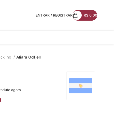
ENTRAR / REGISTRAR
R$
0,00
ckling
Aliara Odfjell
roduto agora
0