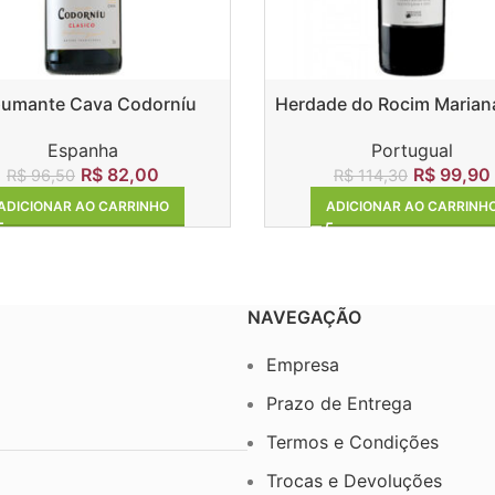
umante Cava Codorníu
Herdade do Rocim Mariana
Clasico Brut
Portugual
Espanha
R$
99,90
R$
82,00
R$
114,30
R$
96,50
ADICIONAR AO CARRINH
ADICIONAR AO CARRINHO
NAVEGAÇÃO
Empresa
Prazo de Entrega
Termos e Condições
Trocas e Devoluções