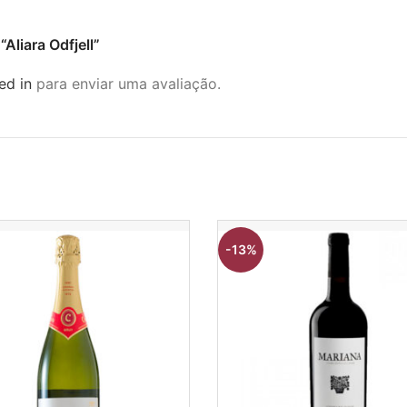
“Aliara Odfjell”
ed in
para enviar uma avaliação.
-13%