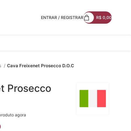
ENTRAR / REGISTRAR
R$
0,00
s
Cava Freixenet Prosecco D.O.C
et Prosecco
produto agora
0