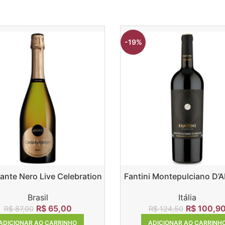
-19%
nte Nero Live Celebration
Fantini Montepulciano D’
Brut
DOC 2017
Brasil
Itália
R$
65,00
R$
100,9
R$
87,00
R$
124,50
ADICIONAR AO CARRINHO
ADICIONAR AO CARRINH