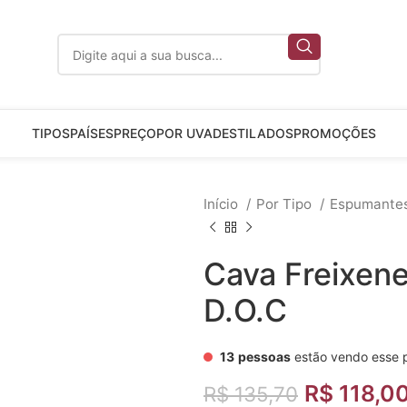
TIPOS
PAÍSES
PREÇO
POR UVA
DESTILADOS
PROMOÇÕES
Início
Por Tipo
Espumante
Cava Freixen
D.O.C
13
pessoas
estão vendo esse 
R$
118,0
R$
135,70