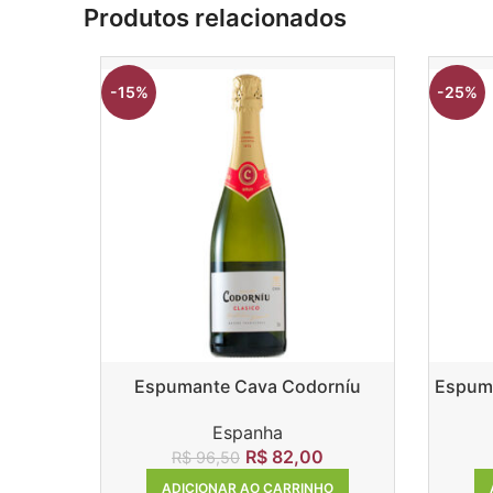
Produtos relacionados
-15%
-25%
Espumante Cava Codorníu
Espuma
Clasico Brut
Espanha
R$
82,00
R$
96,50
ADICIONAR AO CARRINHO