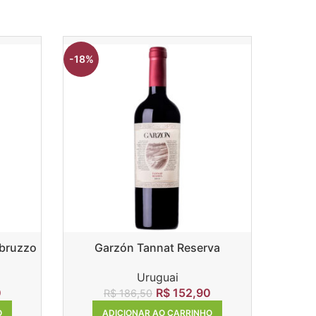
-18%
-13%
Abruzzo
Garzón Tannat Reserva
Herdad
Uruguai
R$
152,90
0
R$
186,50
ADICIONAR AO CARRINHO
O