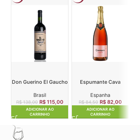
Don Guerino El Gaucho
Espumante Cava
Ga
Tannat
Codorníu Clasico
Brasil
Espanha
Rosado
R$
115,00
R$
82,00
R
R$
138,00
R$
84,50
ADICIONAR AO
ADICIONAR AO
CARRINHO
CARRINHO