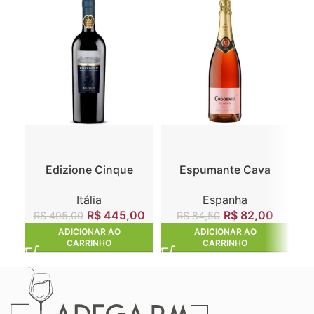
Edizione Cinque
Espumante Cava
Ga
Autoctoni
Codorníu Clasico
Itália
Espanha
Rosado
R$
445,00
R$
82,00
R
R$
495,00
R$
84,50
ADICIONAR AO
ADICIONAR AO
CARRINHO
CARRINHO