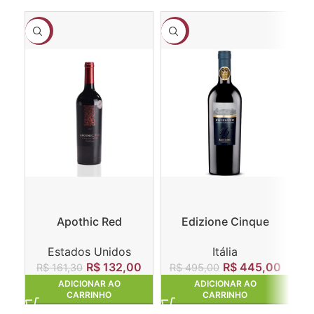
-18%
-10%
-1
Apothic Red
Edizione Cinque
L
Winemaker’s Blend
Autoctoni
Estados Unidos
Itália
R$
132,00
R$
445,00
R$
161,30
R$
495,00
ADICIONAR AO
ADICIONAR AO
CARRINHO
CARRINHO