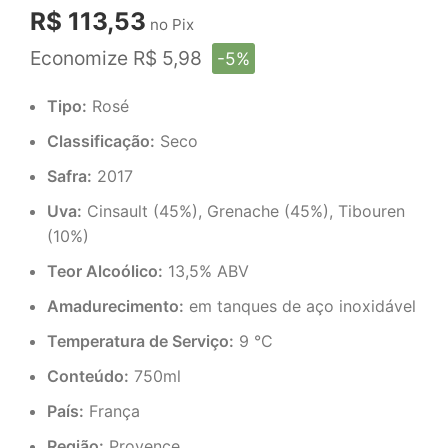
R$ 113,53
no Pix
Economize R$ 5,98
-5%
Tipo:
Rosé
Classificação:
Seco
Safra:
2017
Uva:
Cinsault (45%), Grenache (45%), Tibouren
(10%)
Teor Alcoólico:
13,5% ABV
Amadurecimento:
em tanques de aço inoxidável
Temperatura de Serviço:
9 °C
Conteúdo:
750ml
País:
França
Região:
Provence