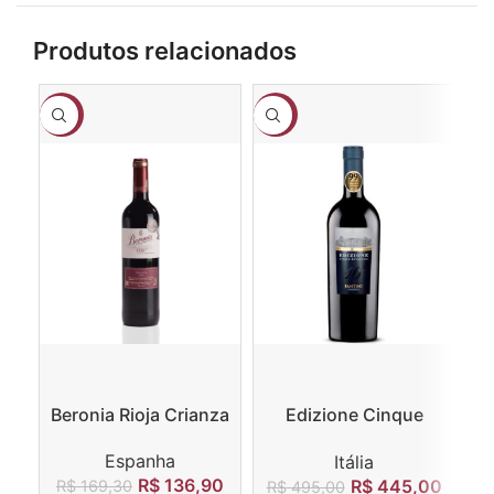
Produtos relacionados
-19%
-10%
-1
Beronia Rioja Crianza
Edizione Cinque
Ga
Autoctoni
Espanha
Itália
R$
136,90
R$
445,00
R$
169,30
R
R$
495,00