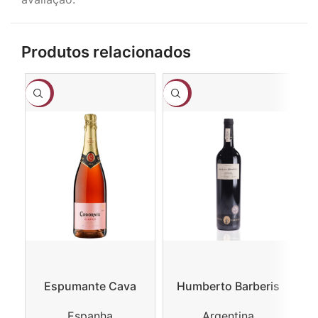
Produtos relacionados
-3%
-17%
-8
Espumante Cava
Humberto Barberis
Codorníu Clasico
Gran Reserva Malbec
Espanha
Argentina
Rosado