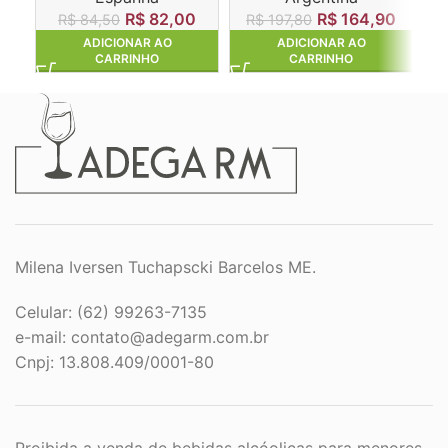
R$
82,00
R$
164,90
R$
84,50
R$
197,80
ADICIONAR AO
ADICIONAR AO
CARRINHO
CARRINHO
Milena Iversen Tuchapscki Barcelos ME.
Celular: (62) 99263-7135
e-mail:
contato@adegarm.com.br
Cnpj: 13.808.409/0001-80
Proibida a venda de bebidas alcóolicas para menores