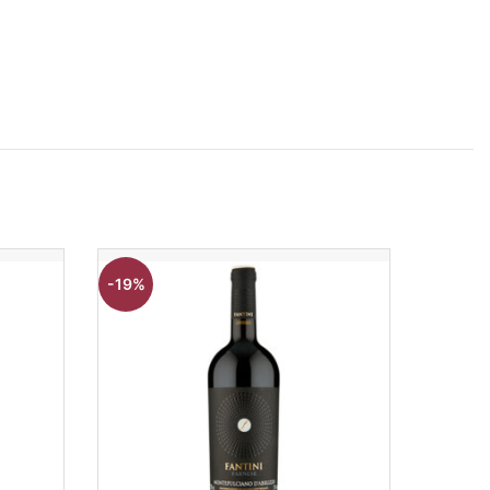
-19%
-18%