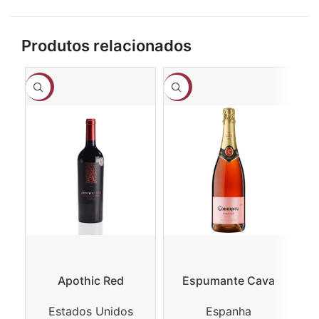
Produtos relacionados
-18%
-3%
-1
Apothic Red
Espumante Cava
Ga
Winemaker’s Blend
Codorníu Clasico
Estados Unidos
Espanha
Rosado