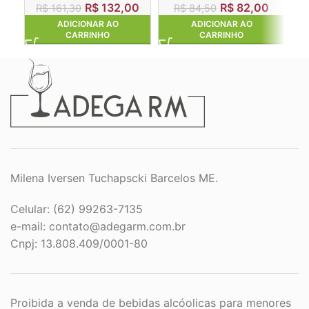
R$
132,00
R$
82,00
R
R$
161,30
R$
84,50
ADICIONAR AO
ADICIONAR AO
CARRINHO
CARRINHO
Milena Iversen Tuchapscki Barcelos ME.
Celular: (62) 99263-7135
e-mail:
contato@adegarm.com.br
Cnpj: 13.808.409/0001-80
Proibida a venda de bebidas alcóolicas para menores