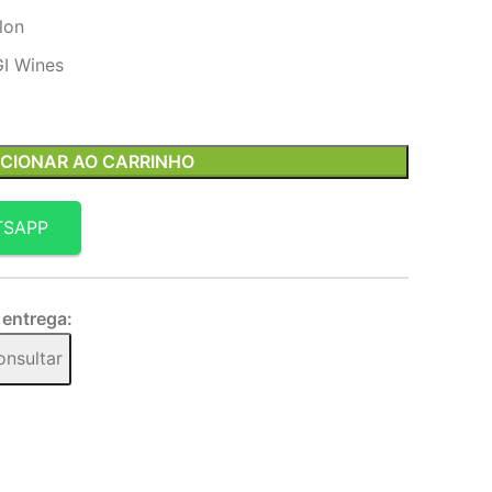
lon
GI Wines
ICIONAR AO CARRINHO
TSAPP
 entrega:
onsultar