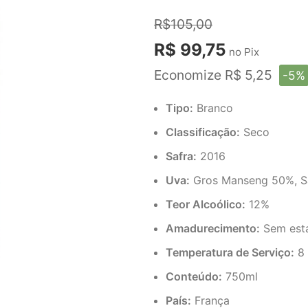
R$105,00
R$ 99,75
no Pix
Economize R$ 5,25
-5%
Tipo:
Branco
Classificação:
Seco
Safra:
2016
Uva:
Gros Manseng 50%, S
Teor Alcoólico:
12%
Amadurecimento:
Sem está
Temperatura de Serviço:
8 
Conteúdo:
750ml
País:
França