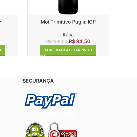
c
Moi Primitivo Puglia IGP
Premi
Itália
R$
94,50
R$
106,00
O
ADICIONAR AO CARRINHO
SEGURANÇA