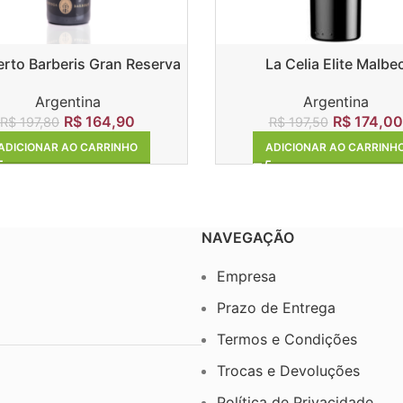
to Barberis Gran Reserva
La Celia Elite Malbe
Malbec
Argentina
Argentina
R$
174,00
R$
164,90
R$
197,50
R$
197,80
ADICIONAR AO CARRINH
ADICIONAR AO CARRINHO
NAVEGAÇÃO
Empresa
Prazo de Entrega
Termos e Condições
Trocas e Devoluções
Política de Privacidade