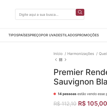
TIPOS
PAÍSES
PREÇO
POR UVA
DESTILADOS
PROMOÇÕES
Início
Harmonizações
Quei
Premier Rend
Sauvignon Bl
14
pessoas
estão vendo esse 
R$
105,0
R$
112,10