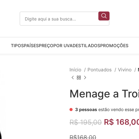
TIPOS
PAÍSES
PREÇO
POR UVA
DESTILADOS
PROMOÇÕES
Início
Pontuados
Vivino
Menage a Tro
3
pessoas
estão vendo esse p
R$
168,0
R$
195,00
R$168,00