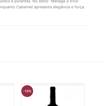
dos e potentes. No estilo “Menage à trois”
enquanto Cabernet apresenta elegância e força.
-13%
-8%