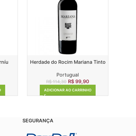
rníu
Herdade do Rocim Mariana Tinto
La
Portugual
R$
99,90
R$
114,30
ADICIONAR AO CARRINHO
O
SEGURANÇA