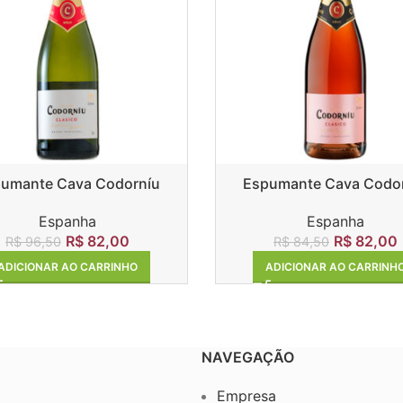
umante Cava Codorníu
Espumante Cava Codo
Clasico Brut
Clasico Rosado
Espanha
Espanha
R$
82,00
R$
82,00
R$
96,50
R$
84,50
ADICIONAR AO CARRINHO
ADICIONAR AO CARRINH
NAVEGAÇÃO
Empresa