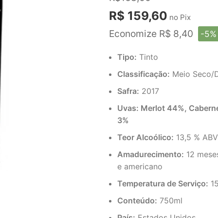
R$ 159,60
no Pix
Economize R$ 8,40
-5%
Tipo:
Tinto
Classificação:
Meio Seco/
Safra:
2017
Uvas: Merlot 44%, Caberne
3%
Teor Alcoólico:
13,5 % ABV
Amadurecimento:
12 meses
e americano
Temperatura de Serviço:
15
Conteúdo:
750ml
País:
Estados Unidos