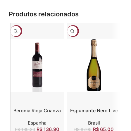
Produtos relacionados
-19%
-25%
-8
Beronia Rioja Crianza
Espumante Nero Live
La
Celebration Brut
Espanha
Brasil
R$
136,90
R$
65,00
R$
169,30
R
R$
87,00