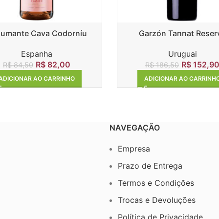
umante Cava Codorníu
Garzón Tannat Reser
Clasico Rosado
Uruguai
Espanha
R$
152,9
R$
82,00
R$
186,50
R$
84,50
ADICIONAR AO CARRINH
ADICIONAR AO CARRINHO
NAVEGAÇÃO
Empresa
Prazo de Entrega
Termos e Condições
Trocas e Devoluções
Política de Privacidade