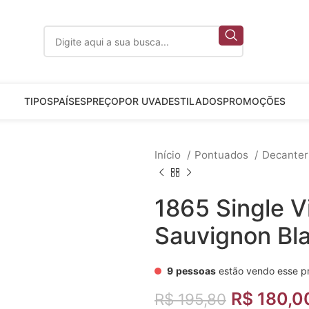
TIPOS
PAÍSES
PREÇO
POR UVA
DESTILADOS
PROMOÇÕES
Início
Pontuados
Decante
1865 Single V
Sauvignon Bl
9
pessoas
estão vendo esse p
R$
180,0
R$
195,80