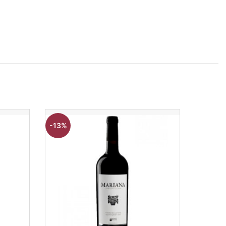
-13%
-3%