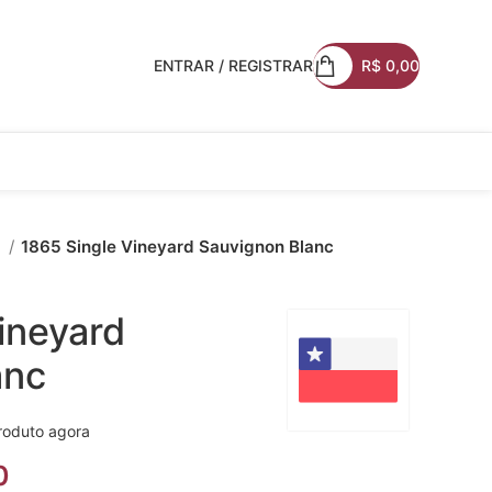
ENTRAR / REGISTRAR
R$
0,00
r
1865 Single Vineyard Sauvignon Blanc
ineyard
anc
roduto agora
0