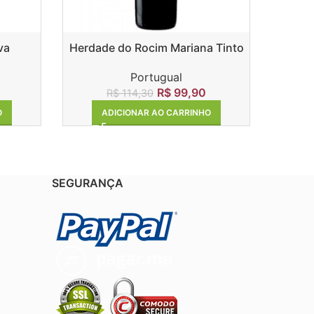
va
Herdade do Rocim Mariana Tinto
Mais
Portugual
0
R$
99,90
R$
114,30
O
ADICIONAR AO CARRINHO
SEGURANÇA