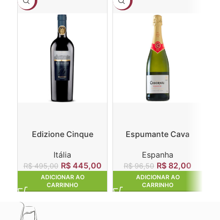
-10%
-15%
-1
Edizione Cinque
Espumante Cava
Ga
Autoctoni
Codorníu Clasico Brut
Itália
Espanha
R$
445,00
R$
82,00
R
R$
495,00
R$
96,50
ADICIONAR AO
ADICIONAR AO
CARRINHO
CARRINHO