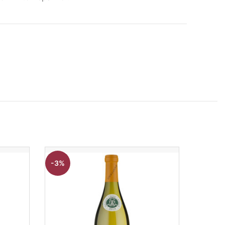
-3%
-11%