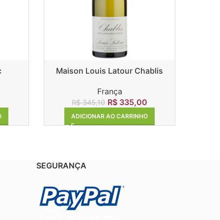
c
Maison Louis Latour Chablis
Mo
França
R$
335,00
R$
345,10
O
ADICIONAR AO CARRINHO
SEGURANÇA