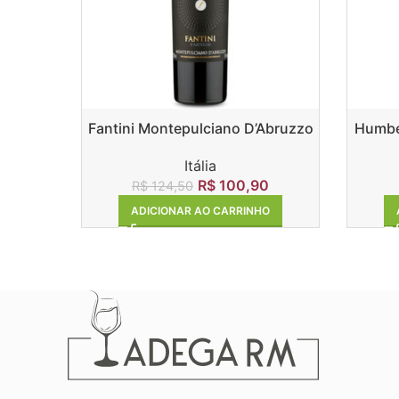
Fantini Montepulciano D’Abruzzo
Humber
DOC 2017
Itália
R$
100,90
R$
124,50
ADICIONAR AO CARRINHO