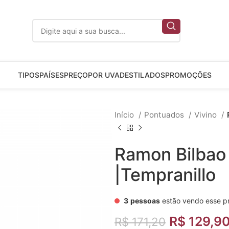
TIPOS
PAÍSES
PREÇO
POR UVA
DESTILADOS
PROMOÇÕES
Início
Pontuados
Vivino
Ramon Bilbao
|Tempranillo
3
pessoas
estão vendo esse p
R$
129,9
R$
171,20