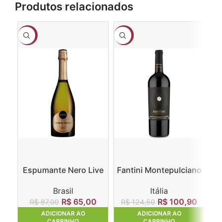
Produtos relacionados
-25%
-19%
-1
Espumante Nero Live
Fantini Montepulciano
Ga
Celebration Brut
D’Abruzzo DOC 2017
Brasil
Itália
R$
65,00
R$
100,90
R
R$
87,00
R$
124,50
ADICIONAR AO
ADICIONAR AO
CARRINHO
CARRINHO