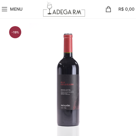
MENU
R$
0,00
-19%