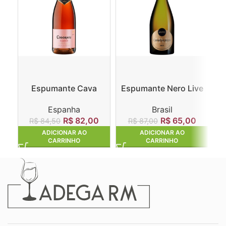
Espumante Cava
Espumante Nero Live
M
Codorníu Clasico
Celebration Brut
Espanha
Brasil
Rosado
R$
82,00
R$
65,00
R$
84,50
R$
87,00
R
ADICIONAR AO
ADICIONAR AO
CARRINHO
CARRINHO