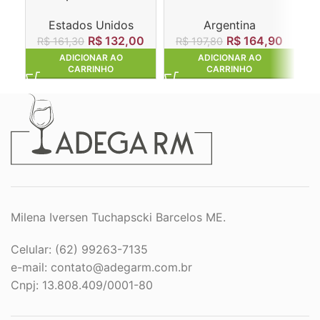
Winemaker’s Blend
Gran Reserva Malbec
Estados Unidos
Argentina
R$
132,00
R$
164,90
R$
161,30
R$
197,80
ADICIONAR AO
ADICIONAR AO
CARRINHO
CARRINHO
Milena Iversen Tuchapscki Barcelos ME.
Celular: (62) 99263-7135
e-mail:
contato@adegarm.com.br
Cnpj: 13.808.409/0001-80