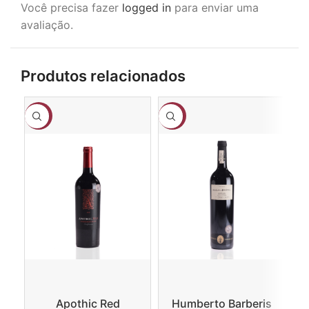
Você precisa fazer
logged in
para enviar uma
avaliação.
Produtos relacionados
-18%
-17%
-6
Apothic Red
Humberto Barberis
P