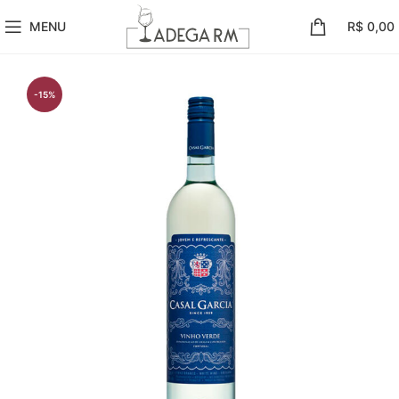
MENU
R$
0,00
-15%