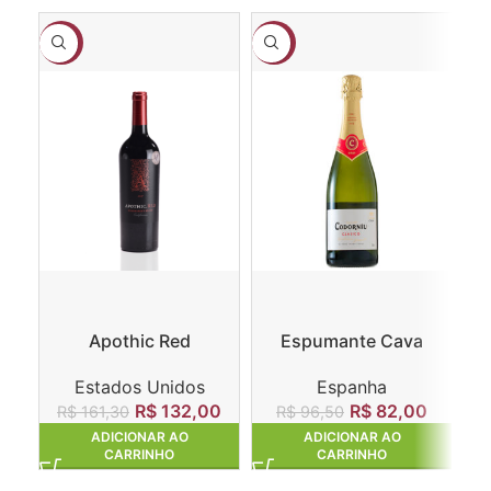
-18%
-15%
-1
Apothic Red
Espumante Cava
Winemaker’s Blend
Codorníu Clasico Brut
Estados Unidos
Espanha
R$
132,00
R$
82,00
R$
161,30
R$
96,50
ADICIONAR AO
ADICIONAR AO
CARRINHO
CARRINHO