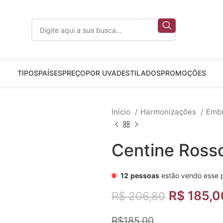
TIPOS
PAÍSES
PREÇO
POR UVA
DESTILADOS
PROMOÇÕES
Início
Harmonizações
Emb
Centine Ross
12
pessoas
estão vendo esse 
R$
185,0
R$
206,80
R$185,00