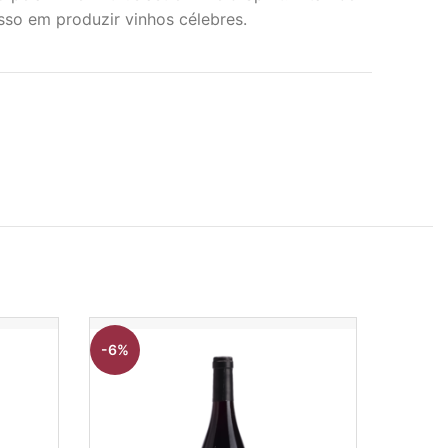
so em produzir vinhos célebres.
-6%
-11%