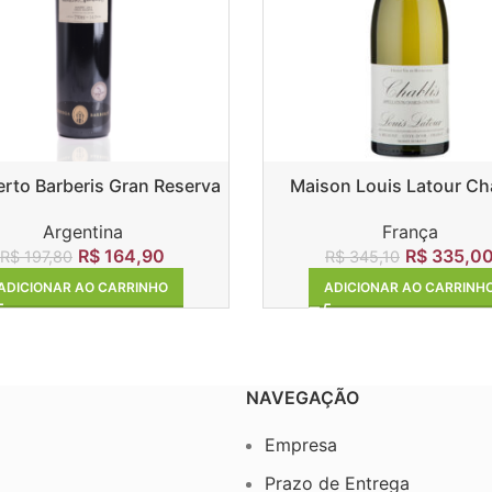
to Barberis Gran Reserva
Maison Louis Latour Ch
Malbec
França
Argentina
R$
335,0
R$
164,90
R$
345,10
R$
197,80
ADICIONAR AO CARRINH
ADICIONAR AO CARRINHO
NAVEGAÇÃO
Empresa
Prazo de Entrega