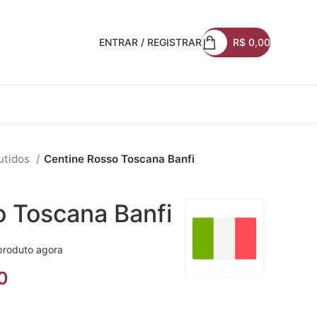
ENTRAR / REGISTRAR
R$
0,00
utidos
Centine Rosso Toscana Banfi
o Toscana Banfi
produto agora
0