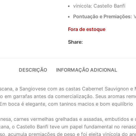
vinicola: Castello Banfi
Pontuação e Premiações:
V
Fora de estoque
Share:
DESCRIÇÃO
INFORMAÇÃO ADICIONAL
Toscana, a Sangiovese com as castas Cabernet Sauvignon 
to em garrafas antes da comercialização. Seus aromas rem
 Em boca é elegante, com taninos macios e bom equilíbrio
esa, carnes vermelhas grelhadas e assadas, embutidos e 
na, o Castello Banfi teve um papel fundamental no renasc
sso, acumula premiações de peso e foi eleita vinícola do a