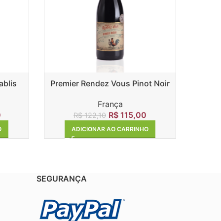
ablis
Premier Rendez Vous Pinot Noir
Premi
França
0
R$
115,00
R$
122,10
O
ADICIONAR AO CARRINHO
SEGURANÇA