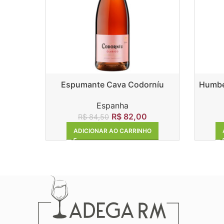
Espumante Cava Codorníu
Humber
Clasico Rosado
Espanha
R$
82,00
R$
84,50
ADICIONAR AO CARRINHO