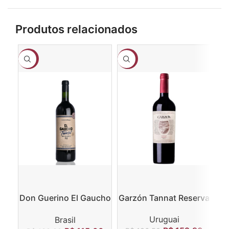
Produtos relacionados
-17%
-18%
-1
Don Guerino El Gaucho
Garzón Tannat Reserva
Tannat
Uruguai
Brasil