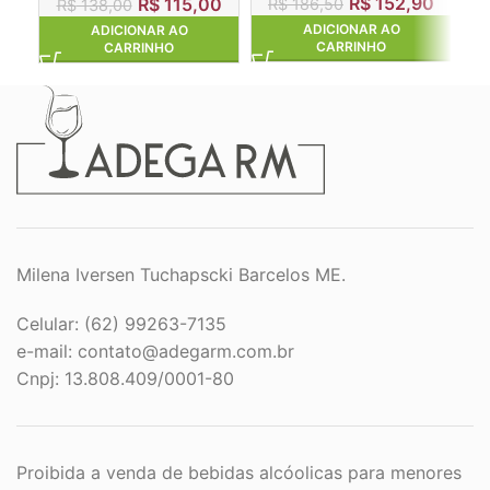
R$
152,90
R$
115,00
R$
186,50
R$
138,00
ADICIONAR AO
ADICIONAR AO
CARRINHO
CARRINHO
Milena Iversen Tuchapscki Barcelos ME.
Celular: (62) 99263-7135
e-mail:
contato@adegarm.com.br
Cnpj: 13.808.409/0001-80
Proibida a venda de bebidas alcóolicas para menores