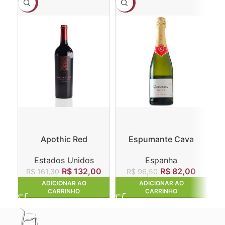
-18%
-15%
-2
Apothic Red
Espumante Cava
E
Winemaker’s Blend
Codorníu Clasico Brut
Estados Unidos
Espanha
R$
132,00
R$
82,00
R$
161,30
R$
96,50
ADICIONAR AO
ADICIONAR AO
CARRINHO
CARRINHO