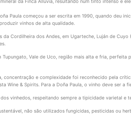
 e mineral da Finca Alluvia, resultando num tinto intenso e e
 Doña Paula começou a ser escrita em 1990, quando deu ini
produzir vinhos de alta qualidade.
és da Cordilheira dos Andes, em Ugarteche, Luján de Cuyo
es.
Tupungato, Vale de Uco, região mais alta e fria, perfeita 
ca, concentração e complexidade foi reconhecido pela crít
ista Wine & Spirits. Para a Doña Paula, o vinho deve ser a 
dos vinhedos, respeitando sempre a tipicidade varietal e ter
stentável, não são utilizados fungicidas, pesticidas ou her