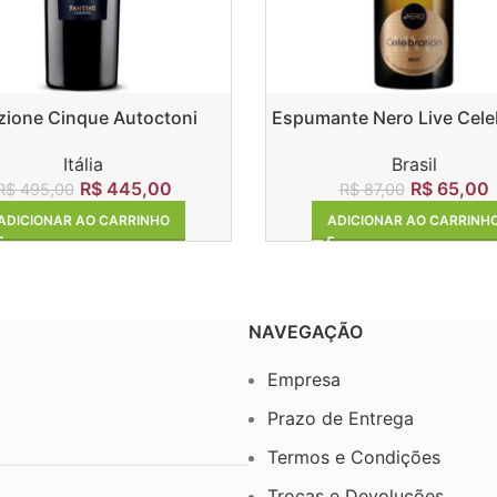
zione Cinque Autoctoni
Espumante Nero Live Cele
Brut
Itália
Brasil
R$
445,00
R$
65,00
R$
495,00
R$
87,00
ADICIONAR AO CARRINHO
ADICIONAR AO CARRINH
NAVEGAÇÃO
Empresa
Prazo de Entrega
Termos e Condições
Trocas e Devoluções