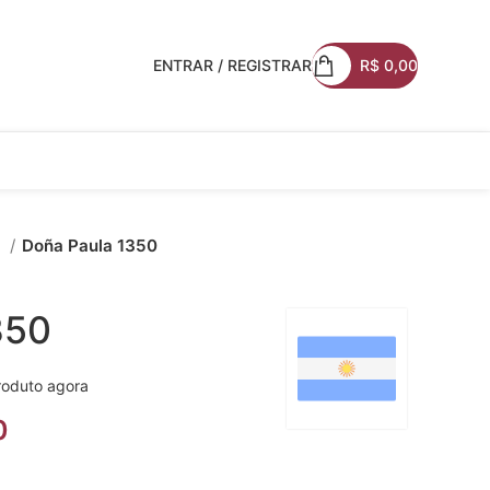
ENTRAR / REGISTRAR
R$
0,00
s
Doña Paula 1350
350
roduto agora
0