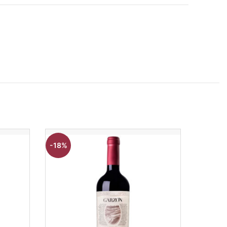
-18%
-12%