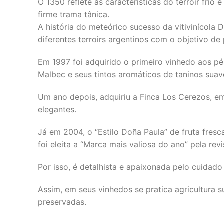
O 1350 reflete as características do terroir frio
firme trama tânica.
A história do meteórico sucesso da vitivinícola
diferentes terroirs argentinos com o objetivo de 
Em 1997 foi adquirido o primeiro vinhedo aos p
Malbec e seus tintos aromáticos de taninos suav
Um ano depois, adquiriu a Finca Los Cerezos, em 
elegantes.
Já em 2004, o “Estilo Doña Paula” de fruta fres
foi eleita a “Marca mais valiosa do ano” pela rev
Por isso, é detalhista e apaixonada pelo cuidado 
Assim, em seus vinhedos se pratica agricultura su
preservadas.