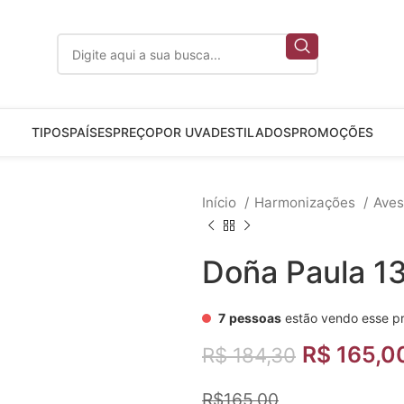
TIPOS
PAÍSES
PREÇO
POR UVA
DESTILADOS
PROMOÇÕES
Início
Harmonizações
Ave
Doña Paula 1
7
pessoas
estão vendo esse p
R$
165,0
R$
184,30
R$165,00