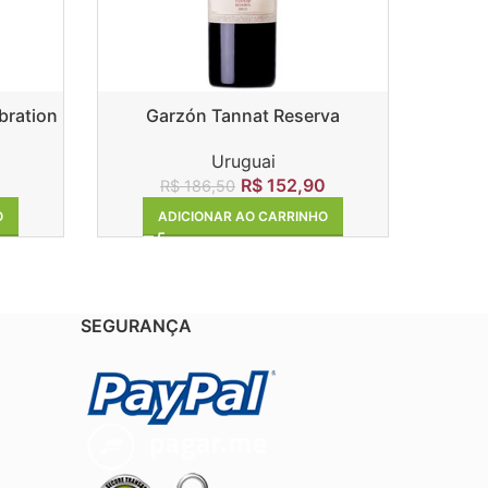
bration
Garzón Tannat Reserva
Uruguai
R$
152,90
R$
186,50
ADICIONAR AO CARRINHO
O
SEGURANÇA