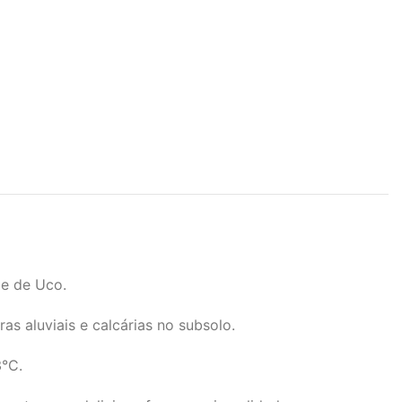
le de Uco.
s aluviais e calcárias no subsolo.
3°C.