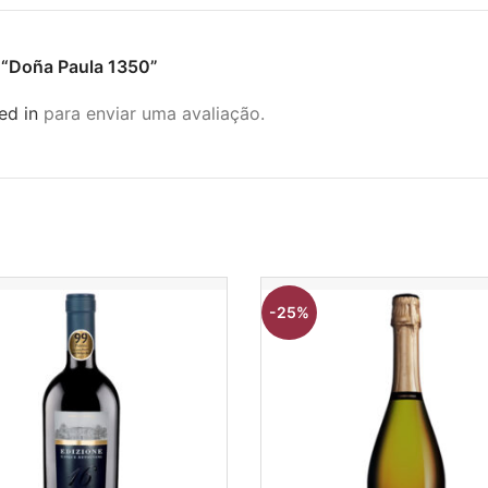
ar “Doña Paula 1350”
ed in
para enviar uma avaliação.
-25%