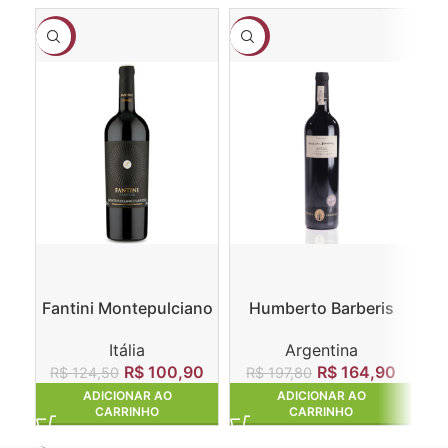
-19%
-17%
-8
Fantini Montepulciano
Humberto Barberis
D’Abruzzo DOC 2017
Gran Reserva Malbec
Itália
Argentina
R$
100,90
R$
164,90
R$
124,50
R$
197,80
ADICIONAR AO
ADICIONAR AO
CARRINHO
CARRINHO