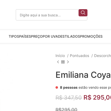
TIPOS
PAÍSES
PREÇO
POR UVA
DESTILADOS
PROMOÇÕES
Início
Pontuados
Descorc
Emiliana Coy
8
pessoas
estão vendo esse p
R$
295,0
R$
347,50
R$295,00