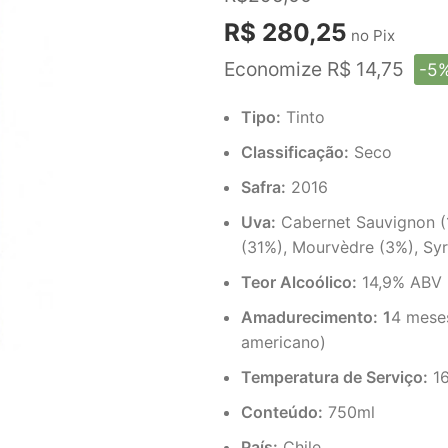
R$ 280,25
no Pix
Economize R$ 14,75
-5
Tipo:
Tinto
Classificação:
Seco
Safra:
2016
Uva:
Cabernet Sauvignon (1
(31%), Mourvèdre (3%), Sy
Teor Alcoólico:
14,9% ABV
Amadurecimento:
1
4 mese
americano)
Temperatura de Serviço:
1
Conteúdo:
750ml
País:
Chile