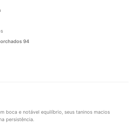
a
os
corchados 94
 boca e notável equilíbrio, seus taninos macios
a persistência.