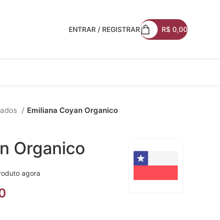
ENTRAR / REGISTRAR
R$
0,00
hados
Emiliana Coyan Organico
an Organico
roduto agora
0