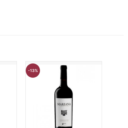
-13%
-17%