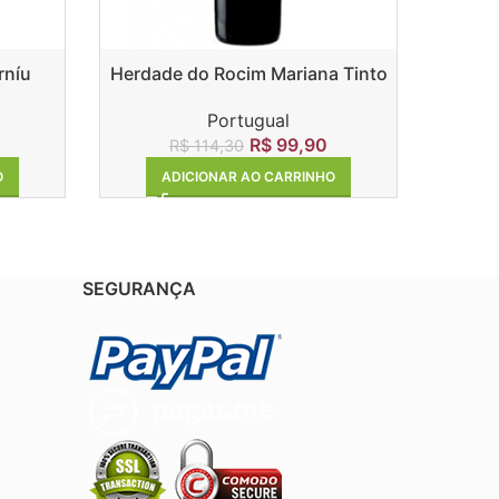
rníu
Herdade do Rocim Mariana Tinto
Humber
Portugual
R$
99,90
R$
114,30
ADICIONAR AO CARRINHO
O
SEGURANÇA