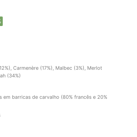
%
2%), Carmenère (17%), Malbec (3%), Merlot
rah (34%)
s em barricas de carvalho (80% francês e 20%
6