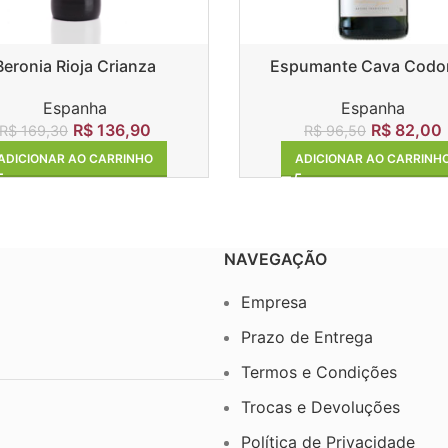
Beronia Rioja Crianza
Espumante Cava Codo
Clasico Brut
Espanha
Espanha
R$
136,90
R$
82,00
R$
169,30
R$
96,50
ADICIONAR AO CARRINHO
ADICIONAR AO CARRINH
NAVEGAÇÃO
Empresa
Prazo de Entrega
Termos e Condições
Trocas e Devoluções
Política de Privacidade