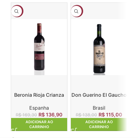
-19%
-17%
-2
Beronia Rioja Crianza
Don Guerino El Gaucho
E
Tannat
Espanha
Brasil
R$
136,90
R$
115,00
R$
169,30
R$
138,00
ADICIONAR AO
ADICIONAR AO
CARRINHO
CARRINHO