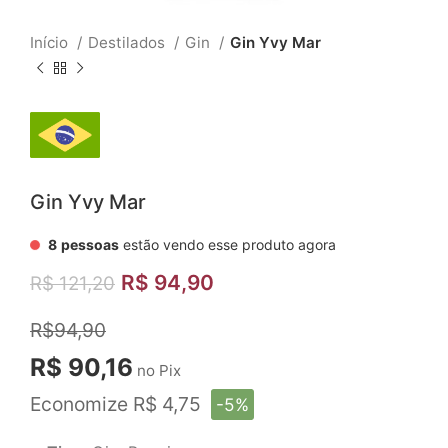
Início
Destilados
Gin
Gin Yvy Mar
Gin Yvy Mar
8
pessoas
estão vendo esse produto agora
R$
94,90
R$
121,20
R$94,90
R$ 90,16
no Pix
Economize R$ 4,75
-5%