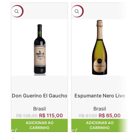
-17%
-25%
-1
Don Guerino El Gaucho
Espumante Nero Live
Fa
Tannat
Celebration Brut
D
Brasil
Brasil
R$
115,00
R$
65,00
R$
138,00
R$
87,00
R
ADICIONAR AO
ADICIONAR AO
CARRINHO
CARRINHO