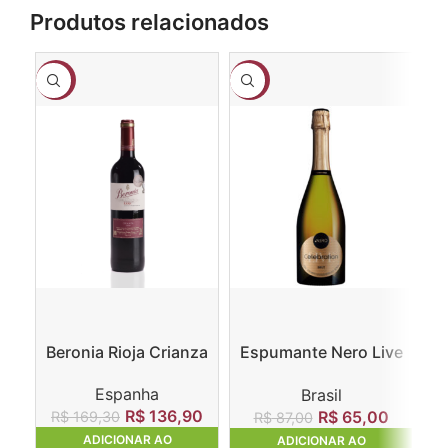
Produtos relacionados
-19%
-25%
-1
Beronia Rioja Crianza
Espumante Nero Live
L
Celebration Brut
Espanha
Brasil
R$
136,90
R$
65,00
R$
169,30
R$
87,00
ADICIONAR AO
ADICIONAR AO