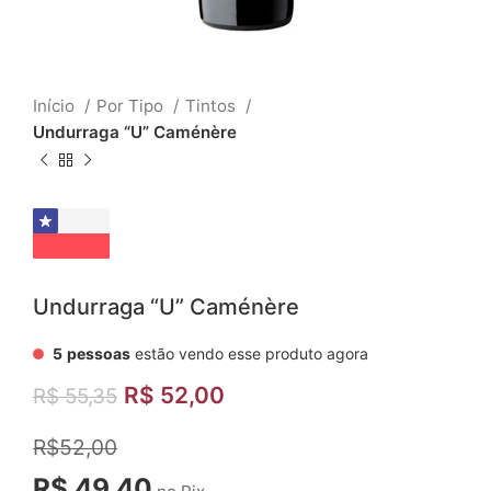
Início
Por Tipo
Tintos
Undurraga “U” Caménère
Undurraga “U” Caménère
5
pessoas
estão vendo esse produto agora
R$
52,00
R$
55,35
R$52,00
R$ 49,40