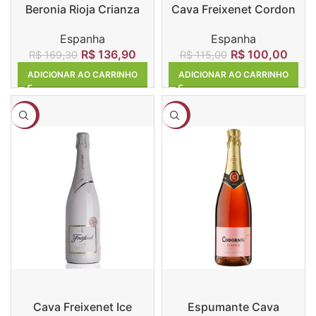
Beronia Rioja Crianza
Cava Freixenet Cordon
Rosado
Espanha
Espanha
R$
136,90
R$
100,00
R$
169,30
R$
115,00
ADICIONAR AO CARRINHO
ADICIONAR AO CARRINHO
-15%
-3%
Cava Freixenet Ice
Espumante Cava