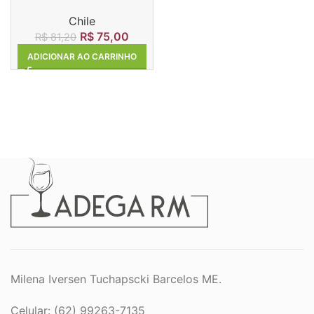
Cabernet Sauvignon
Chile
R$
75,00
R$
81,20
ADICIONAR AO CARRINHO
Milena Iversen Tuchapscki Barcelos ME.
Celular: (62) 99263-7135