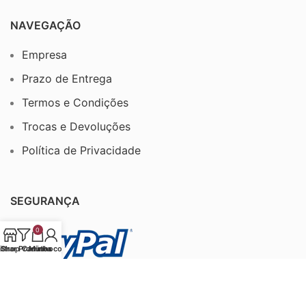
NAVEGAÇÃO
Empresa
Prazo de Entrega
Termos e Condições
Trocas e Devoluções
Política de Privacidade
SEGURANÇA
0
iltrar Produtos
Shop
Carrinho
Minha conta