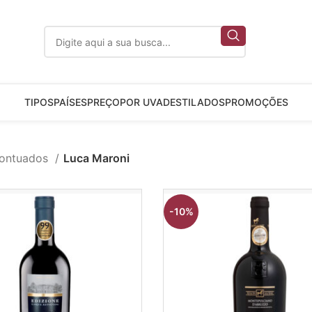
TIPOS
PAÍSES
PREÇO
POR UVA
DESTILADOS
PROMOÇÕES
ontuados
Luca Maroni
-10%