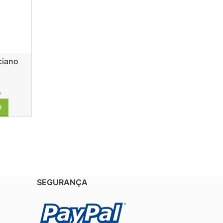
ciano
0
O
SEGURANÇA