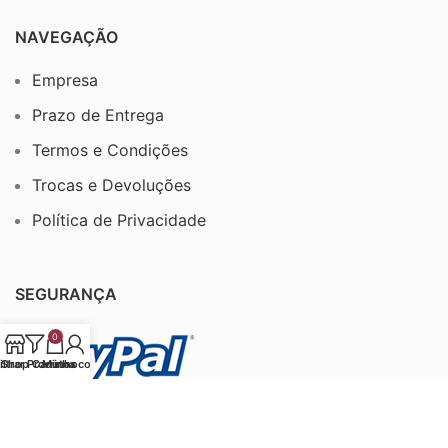
NAVEGAÇÃO
Empresa
Prazo de Entrega
Termos e Condições
Trocas e Devoluções
Política de Privacidade
SEGURANÇA
0
iltrar Produtos
Shop
Carrinho
Minha conta