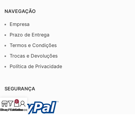
NAVEGAÇÃO
Empresa
Prazo de Entrega
Termos e Condições
Trocas e Devoluções
Política de Privacidade
SEGURANÇA
0
iltrar Produtos
Shop
Carrinho
Minha conta